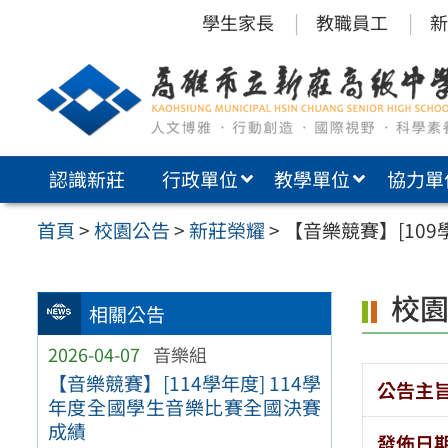
跳
學生家長
教職員工
新
至
主
要
內
認識新莊
行政單位
教學單位
協力單
容
區
首頁
>
校園公告
>
新莊榮耀
>
【音樂競賽】[109
校
相關公告
2026-04-07
音樂組
【音樂競賽】[114學年度] 114學
公告主
年度全國學生音樂比賽全國決賽
成績
發佈日