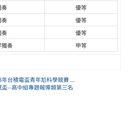
獨奏
優等
獨奏
優等
獨奏
優等
琴獨奏
甲等
8年台積電盃青年尬科學競賽 ...
數感盃--高中組專題報導類第三名