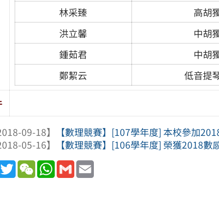
林采臻
高胡
洪立馨
中胡
鍾茹君
中胡
鄭絜云
低音提
件
018-09-18】
【數理競賽】[107學年度] 本校參加201
018-05-16】
【數理競賽】[106學年度] 榮獲2018
book
Line
Twitter
WeChat
WhatsApp
Gmail
Email