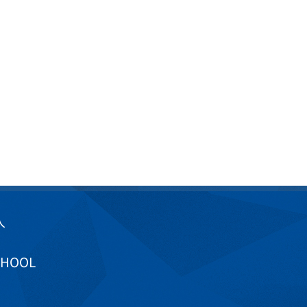
入
CHOOL