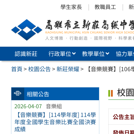
跳
學生家長
教職員工
新
至
主
要
內
認識新莊
行政單位
教學單位
協力單
容
區
首頁
>
校園公告
>
新莊榮耀
>
【音樂競賽】[106
校
相關公告
2026-04-07
音樂組
【音樂競賽】[114學年度] 114學
公告主
年度全國學生音樂比賽全國決賽
成績
發佈日