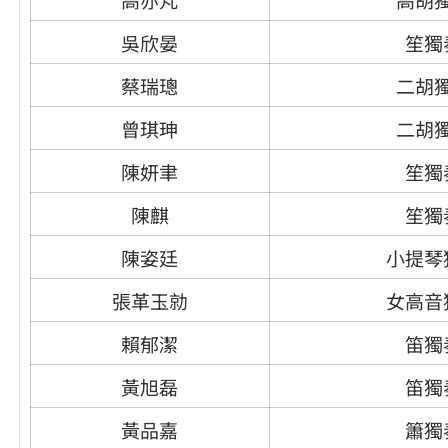
吳欣晏
笙獨
蔡瑞璁
二胡
曾琪珅
二胡
陳妍聿
笙獨
陳麒
笙獨
陳姿廷
小提琴
張革玉勍
女高音
賴郁潔
笛獨
黃旭磊
笛獨
黃品嘉
簫獨