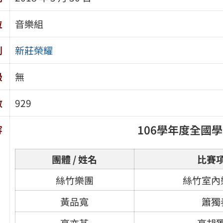
位
音樂組
別
新莊榮耀
級
無
數
929
106學年度全國
容
團體 / 姓名
比賽
絲竹樂團
絲竹室內
黃品寬
簫獨
高亦芃
高胡