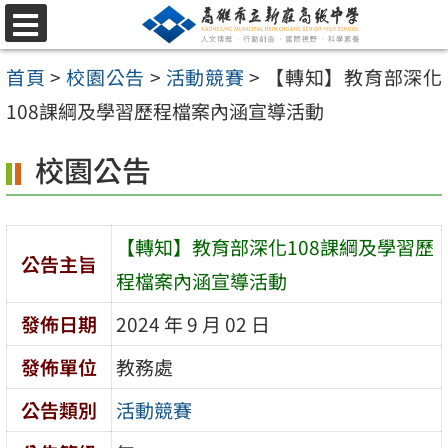
跳
選
至
單
首頁
>
校園公告
>
活動競賽
>
【轉知】教育部深化
主
108課綱及學習歷程檔案內涵宣導活動
要
內
校園公告
容
區
【轉知】教育部深化108課綱及學習歷
公告主旨
程檔案內涵宣導活動
發佈日期
2024 年 9 月 02 日
發佈單位
教務處
公告類別
活動競賽