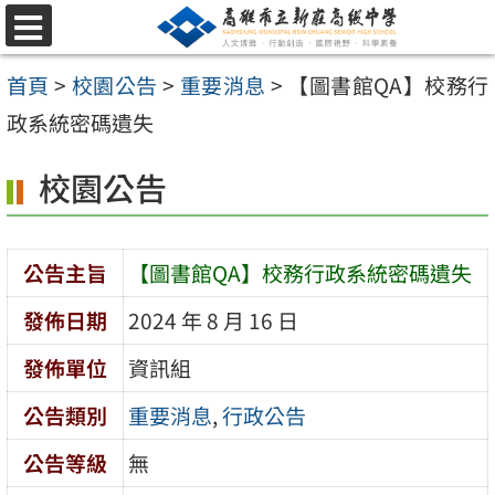
跳
選
至
單
首頁
>
校園公告
>
重要消息
>
【圖書館QA】校務行
主
政系統密碼遺失
要
內
校園公告
容
區
公告主旨
【圖書館QA】校務行政系統密碼遺失
發佈日期
2024 年 8 月 16 日
發佈單位
資訊組
公告類別
重要消息
,
行政公告
公告等級
無