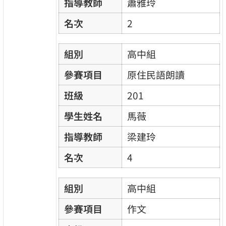
指導教師
蕭雅玲
名次
2
組別
高中組
參賽項目
原住民語朗讀
班級
201
學生姓名
馬薇
指導教師
梁建玲
名次
4
組別
高中組
參賽項目
作文