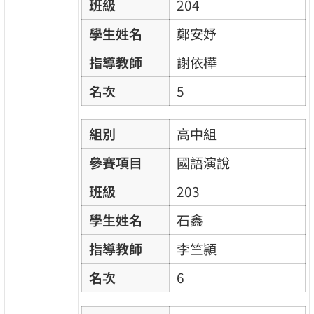
班級
204
學生姓名
鄭安妤
指導教師
謝依樺
名次
5
組別
高中組
參賽項目
國語演說
班級
203
學生姓名
石鑫
指導教師
李竺頴
名次
6