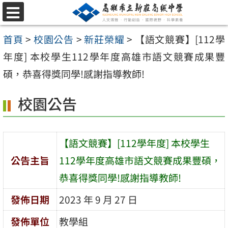
跳
選
至
單
首頁
>
校園公告
>
新莊榮耀
>
【語文競賽】[112學
主
年度] 本校學生112學年度高雄市語文競賽成果豐
要
碩，恭喜得獎同學!感謝指導教師!
內
容
校園公告
區
【語文競賽】[112學年度] 本校學生
公告主旨
112學年度高雄市語文競賽成果豐碩，
恭喜得獎同學!感謝指導教師!
發佈日期
2023 年 9 月 27 日
發佈單位
教學組