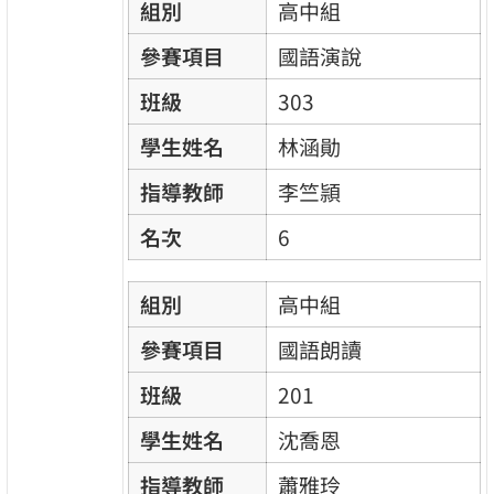
組別
高中組
參賽項目
國語演說
班級
303
學生姓名
林涵勛
指導教師
李竺頴
名次
6
組別
高中組
參賽項目
國語朗讀
班級
201
學生姓名
沈喬恩
指導教師
蕭雅玲