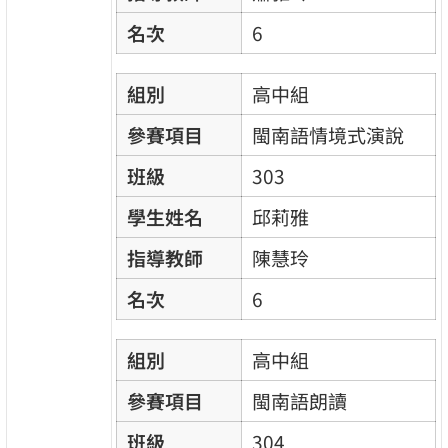
名次
6
組別
高中組
參賽項目
閩南語情境式演說
班級
303
學生姓名
邱莉雅
指導教師
陳慧玲
名次
6
組別
高中組
參賽項目
閩南語朗讀
班級
304