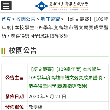
跳
選
至
單
首頁
>
校園公告
>
新莊榮耀
>
【語文競賽】[109學
主
年度] 本校學生109學年度高雄市語文競賽成果豐
要
碩，恭喜得獎同學!感謝指導教師!
內
容
校園公告
區
【語文競賽】[109學年度] 本校學生
公告主旨
109學年度高雄市語文競賽成果豐碩，
恭喜得獎同學!感謝指導教師!
發佈日期
2020 年 9 月 21 日
發佈單位
教學組