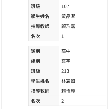
班級
107
學生姓名
黃品潔
指導教師
顧乃嘉
名次
1
類別
高中
組別
寫字
班級
213
學生姓名
林宸如
指導教師
賴怡璇
名次
2