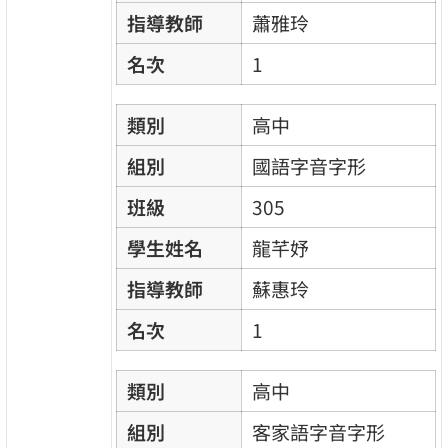
指導教師
蕭雅玲
名次
1
類別
高中
組別
國語字音字形
班級
305
學生姓名
龍芊妤
指導教師
蘇惠玲
名次
1
類別
高中
組別
客家語字音字形