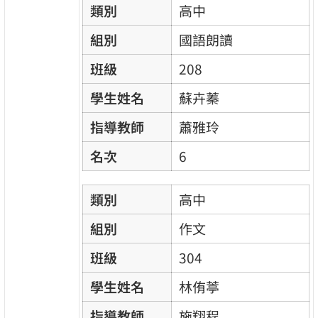
類別
高中
組別
國語朗讀
班級
208
學生姓名
蘇卉蓁
指導教師
蕭雅玲
名次
6
類別
高中
組別
作文
班級
304
學生姓名
林侑葶
指導教師
施翔程