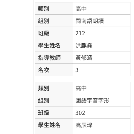
類別
高中
組別
閩南語朗讀
班級
212
學生姓名
洪麒堯
指導教師
黃郁涵
名次
3
類別
高中
組別
國語字音字形
班級
302
學生姓名
高辰瑋