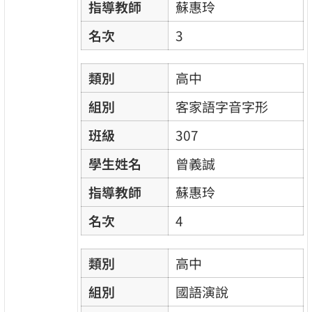
指導教師
蘇惠玲
名次
3
類別
高中
組別
客家語字音字形
班級
307
學生姓名
曾義誠
指導教師
蘇惠玲
名次
4
類別
高中
組別
國語演說