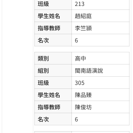
班級
213
學生姓名
趙紹庭
指導教師
李竺頴
名次
6
類別
高中
組別
閩南語演說
班級
305
學生姓名
陳品臻
指導教師
陳俊坊
名次
6