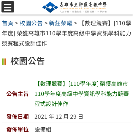
跳
選
至
單
首頁
>
校園公告
>
新莊榮耀
>
【數理競賽】[110學
主
年度] 榮獲高雄市110學年度高級中學資訊學科能力
要
競賽程式設計佳作
內
容
校園公告
區
【數理競賽】[110學年度] 榮獲高雄市
公告主旨
110學年度高級中學資訊學科能力競賽
程式設計佳作
發佈日期
2021 年 12 月 29 日
發佈單位
設備組