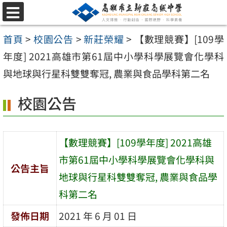
跳
選
至
單
首頁
>
校園公告
>
新莊榮耀
>
【數理競賽】[109學
主
年度] 2021高雄市第61屆中小學科學展覽會化學科
要
與地球與行星科雙雙奪冠, 農業與食品學科第二名
內
容
校園公告
區
【數理競賽】[109學年度] 2021高雄
市第61屆中小學科學展覽會化學科與
公告主旨
地球與行星科雙雙奪冠, 農業與食品學
科第二名
發佈日期
2021 年 6 月 01 日