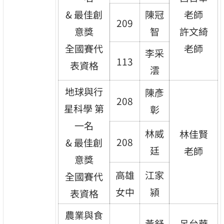
& 最佳創
陳冠
老師
209
意獎
智
許文綺
全國賽代
老師
李采
113
表資格
澐
地球與行
陳彥
208
星科學 第
彰
一名
林威
林佳賢
208
& 最佳創
廷
老師
意獎
高雄
江家
全國賽代
女中
潁
表資格
農業與食
黃舒
呂台華