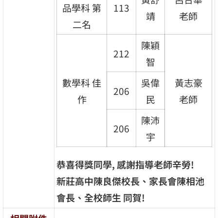
品學科 第
113
靖
老師
二名
陳穎
212
智
數學科 佳
吳偉
黃志豪
206
作
民
老師
陳沛
206
宇
恭喜得獎同學, 感謝指導老師辛勞!
新莊高中陳良傑校長、家長會陳相池
會長、全校師生 同賀!