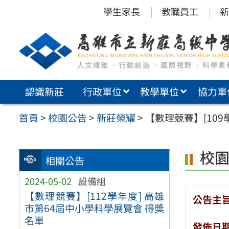
跳
學生家長
教職員工
新
至
主
要
內
認識新莊
行政單位
教學單位
協力單
容
區
首頁
>
校園公告
>
新莊榮耀
>
【數理競賽】[10
校
相關公告
2024-05-02
設備組
【數理競賽】[112學年度] 高雄
公告主
市第64屆中小學科學展覽會 得獎
名單
發佈日