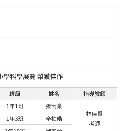
小學科學展覽 榮獲佳作
班級
姓名
指導教師
1年1班
張寓豪
林佳賢
1年3班
辛柏皓
老師
1年10班
劉家侖