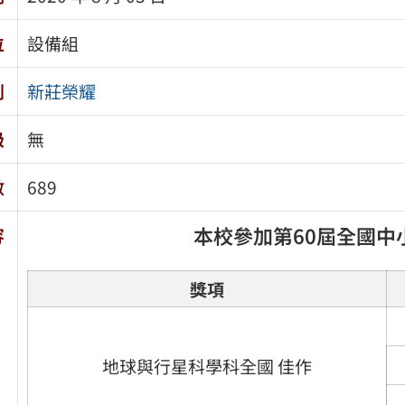
位
設備組
別
新莊榮耀
級
無
數
689
本校參加第60屆全國中
容
獎項
地球與行星科學科全國 佳作