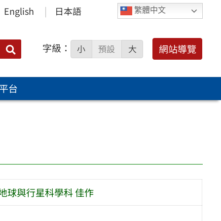
English
日本語
繁體中文
字級：
送出
網站導覽
小
預設
大
搜
尋：
平台
展地球與行星科學科 佳作