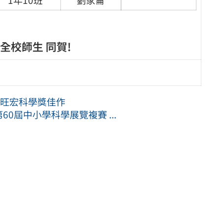
校師生 同賀!
獲旺宏科學獎佳作
第60屆中小學科學展覽複賽 ...