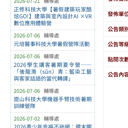
2026-07-21
輔導處
正修科技大學【暑假建築玩家酷
發佈單
炫GO!】建築與室內設計AI ×VR
數位應用體驗營
公告類
2026-07-06
輔導處
元培醫事科技大學暑假營隊活動
公告等
2026-07-06
輔導處
點閱次
2026學生講客暑期夏令營——
「後龍漘（sǔn）青：藍染工藝
公告內
與客家話語的當代轉譯」
2026-07-06
輔導處
崑山科技大學機器手臂技術暑期
訓練營隊
2026-07-02
輔導處
2026青少年幸福不迷網：週末關