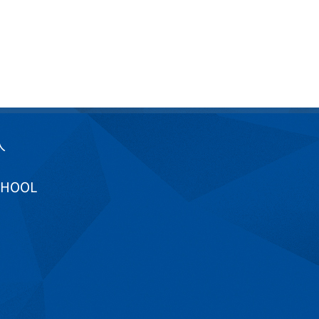
入
CHOOL