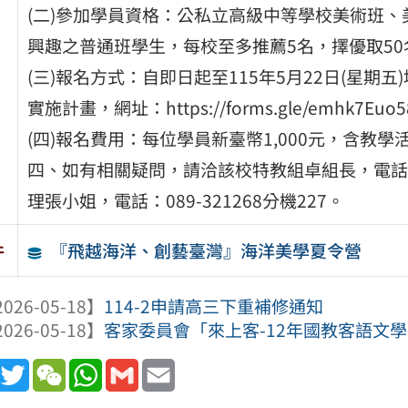
(二)參加學員資格：公私立高級中等學校美術班
興趣之普通班學生，每校至多推薦5名，擇優取50
(三)報名方式：自即日起至115年5月22日(星
實施計畫，網址：https://forms.gle/emhk7Euo58
(四)報名費用：每位學員新臺幣1,000元，含教
四、如有相關疑問，請洽該校特教組卓組長，電話：0
理張小姐，電話：089-321268分機227。
『飛越海洋、創藝臺灣』海洋美學夏令營
件
026-05-18】
114-2申請高三下重補修通知
026-05-18】
客家委員會「來上客-12年國教客語文
book
Line
Twitter
WeChat
WhatsApp
Gmail
Email