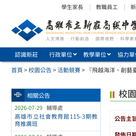
跳
學生家長
教職員工
新
至
主
要
內
認識新莊
行政單位
教學單位
協力單
容
區
首頁
>
校園公告
>
活動競賽
>
『飛越海洋、創藝
校
相關公告
2026-07-29
輔導處
高雄市立社會教育館115-3期教
公告主
育推廣班
發佈日