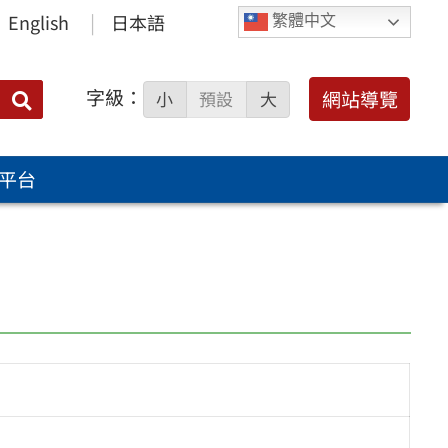
English
日本語
繁體中文
字級：
送出
網站導覽
小
預設
大
搜
尋：
平台