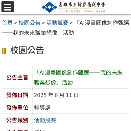
跳
選
至
單
首頁
>
校園公告
>
活動競賽
>
「AI漫畫圖像創作甄選
主
──我的未來職業想像」活動
要
內
校園公告
容
區
「AI漫畫圖像創作甄選──我的未來
公告主旨
職業想像」活動
發佈日期
2025 年 6 月 11 日
發佈單位
輔導處
公告類別
活動競賽