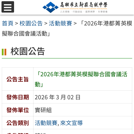
跳
選
至
單
首頁
>
校園公告
>
活動競賽
>
「2026年港都菁英模
主
擬聯合國會議活動」
要
內
校園公告
容
區
「2026年港都菁英模擬聯合國會議活
公告主旨
動」
發佈日期
2026 年 3 月 02 日
發佈單位
實研組
公告類別
活動競賽
,
來文宣導