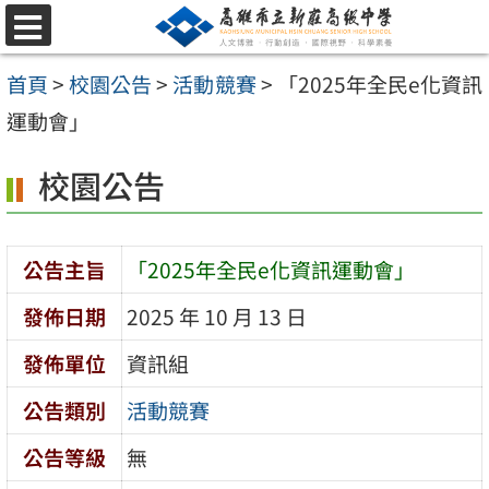
跳
選
至
單
首頁
>
校園公告
>
活動競賽
>
「2025年全民e化資訊
主
運動會」
要
內
校園公告
容
區
公告主旨
「2025年全民e化資訊運動會」
發佈日期
2025 年 10 月 13 日
發佈單位
資訊組
公告類別
活動競賽
公告等級
無