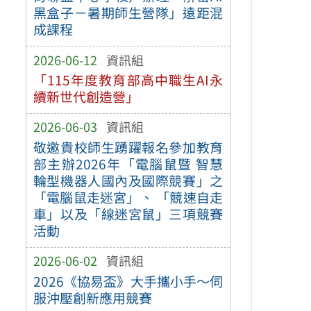
黑盒子－暑期師生營隊」遠距混
成課程
2026-06-12
資訊組
「115年度教育部高中職生AI永
續新世代創造營」
2026-06-03
資訊組
敬邀貴校師生踴躍報名參加教育
部主辦2026年「電腦鼠暨 智慧
輪型機器人國內及國際競賽」之
「電腦鼠走迷宮」、 「競速自走
車」以及「線迷宮鼠」三項競賽
活動
2026-06-02
資訊組
2026《協易盃》大手攜小手～伺
服沖壓創新應用競賽