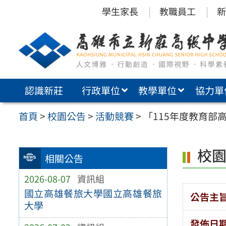
跳
學生家長
教職員工
新
至
主
要
內
認識新莊
行政單位
教學單位
協力單
容
區
首頁
>
校園公告
>
活動競賽
>
「115年度教育部
校
相關公告
2026-08-07
資訊組
國立高雄餐旅大學國立高雄餐旅
公告主
大學
發佈日