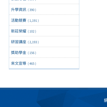
升學資訊
( 390 )
活動競賽
( 1,191 )
新莊榮耀
( 102 )
研習講座
( 2,193 )
獎助學金
( 156 )
來文宣導
( 465 )