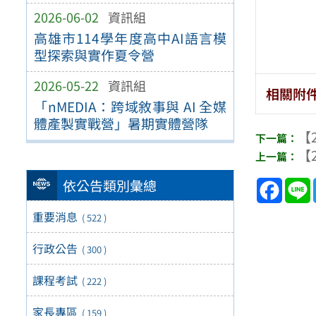
2026-06-02
資訊組
高雄市114學年度高中AI語言模
型探索與實作夏令營
2026-05-22
資訊組
相關附
「nMEDIA：跨域敘事與 AI 全媒
體產製實戰營」暑期實體營隊
【2
【2
Face
依公告類別彙總
重要消息
( 522 )
行政公告
( 300 )
課程考試
( 222 )
家長專區
( 159 )