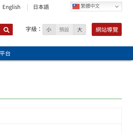
English
日本語
繁體中文
字級：
送出
網站導覽
小
預設
大
搜
尋：
平台