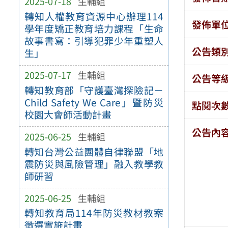
2025-07-18
生輔組
轉知人權教育資源中心辦理114
發佈單
學年度矯正教育培力課程「生命
故事書寫：引導犯罪少年重塑人
公告類
生」
2025-07-17
生輔組
公告等
轉知教育部「守護臺灣探險記－
Child Safety We Care」暨防災
點閱次
校園大會師活動計畫
公告內
2025-06-25
生輔組
轉知台灣公益團體自律聯盟「地
震防災與風險管理」融入教學教
師研習
2025-06-25
生輔組
轉知教育局114年防災教材教案
徵選實施計畫