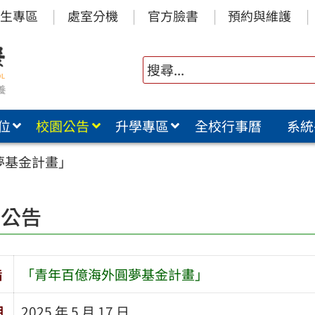
生專區
處室分機
官方臉書
預約與維護
位
校園公告
升學專區
全校行事曆
系統
夢基金計畫」
園公告
旨
「青年百億海外圓夢基金計畫」
期
2025 年 5 月 17 日