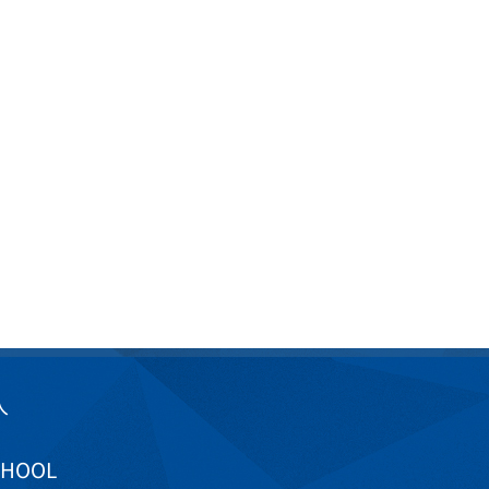
入
CHOOL