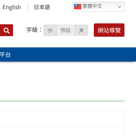
English
日本語
繁體中文
字級：
送出
網站導覽
小
預設
大
搜
尋：
平台