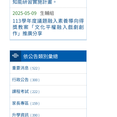
知能研習實施計畫。
2025-05-09
生輔組
113學年度議題融入素養導向得
獎教案「文化平權融入戲劇創
作」推廣分享
依公告類別彙總
重要消息
( 522 )
行政公告
( 300 )
課程考試
( 222 )
家長專區
( 159 )
升學資訊
( 390 )