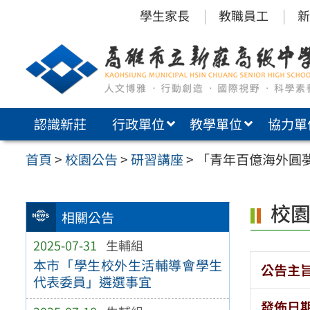
跳
學生家長
教職員工
新
至
主
要
內
認識新莊
行政單位
教學單位
協力單
容
區
首頁
>
校園公告
>
研習講座
>
「青年百億海外圓
校
相關公告
2025-07-31
生輔組
本市「學生校外生活輔導會學生
公告主
代表委員」遴選事宜
發佈日