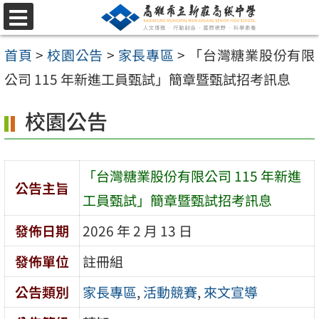
跳
選
至
單
首頁
>
校園公告
>
家長專區
>
「台灣糖業股份有限
主
公司 115 年新進工員甄試」簡章暨甄試招考訊息
要
內
校園公告
容
區
「台灣糖業股份有限公司 115 年新進
公告主旨
工員甄試」簡章暨甄試招考訊息
發佈日期
2026 年 2 月 13 日
發佈單位
註冊組
公告類別
家長專區
,
活動競賽
,
來文宣導