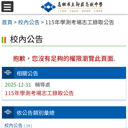
跳
選
至
單
首頁
>
校內公告
>
115年學測考場志工錄取公告
主
要
校內公告
內
容
抱歉，您沒有足夠的權限瀏覽此頁面.
區
相關公告
2025-12-31
輔導處
115年學測考場志工錄取公告
依公告類別彙總
校內公告
( 19 )