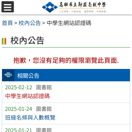
跳
選
至
單
首頁
>
校內公告
>
中學生網站認證碼
主
要
校內公告
內
容
抱歉，您沒有足夠的權限瀏覽此頁面.
區
相關公告
2025-02-12
圖書館
中學生網站認證碼
2025-01-24
圖書館
班級名條與人數概覽
2025-01-21
圖書館