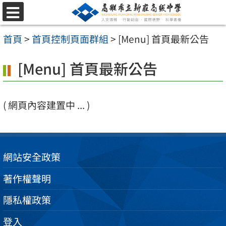
跳
選
至
單
首頁
>
首頁控制頁面群組
>
[Menu] 首頁最新公告
主
要
[Menu] 首頁最新公告
內
容
( 網頁內容建置中 ... )
區
網站安全政策
著作權聲明
隱私權政策
登入