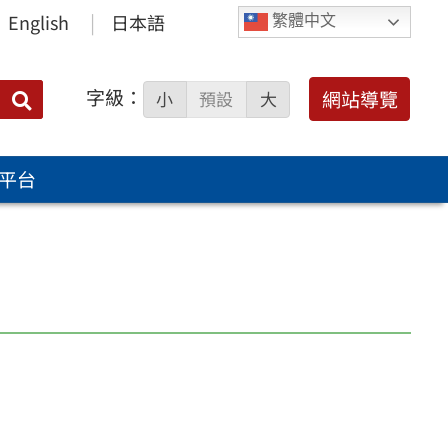
English
日本語
繁體中文
字級：
送出
網站導覽
小
預設
大
搜
尋：
平台