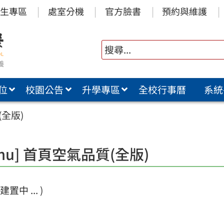
生專區
處室分機
官方臉書
預約與維護
位
校園公告
升學專區
全校行事曆
系統
(全版)
enu] 首頁空氣品質(全版)
置中 ... )