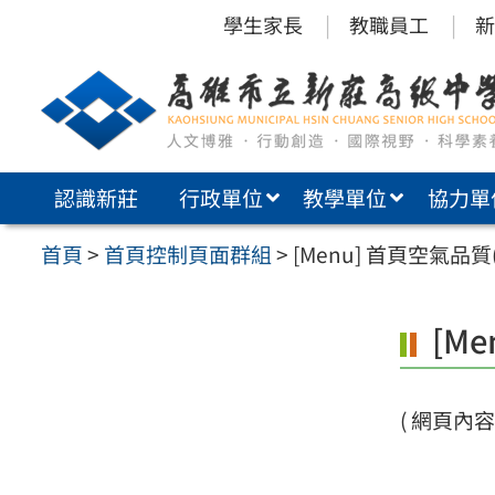
跳
學生家長
教職員工
新
至
主
要
內
認識新莊
行政單位
教學單位
協力單
容
區
首頁
>
首頁控制頁面群組
>
[Menu] 首頁空氣品質
[M
( 網頁內容建