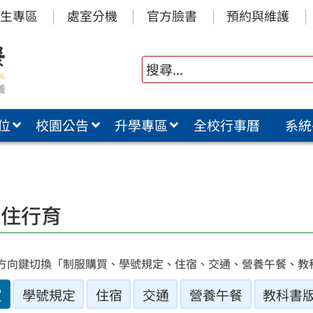
生專區
處室分機
官方臉書
預約與維護
位
校園公告
升學專區
全校行事曆
系統
衣住行育
方向鍵切換「制服購買、學號規定、住宿、交通、營養午餐、教
買
學號規定
住宿
交通
營養午餐
教科書