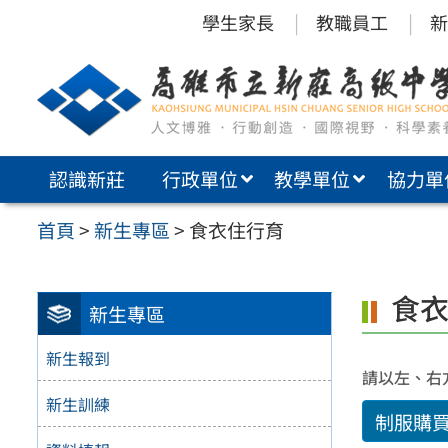
跳
學生家長
教職員工
新
至
主
要
內
認識新莊
行政單位
教學單位
協力單
容
區
首頁
>
新生專區
>
食衣住行育
食
新生專區
新生報到
請以左、右
新生訓練
制服購