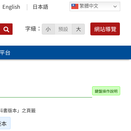
English
日本語
繁體中文
字級：
送出
網站導覽
小
預設
大
搜
尋：
平台
鍵盤操作說明
科書版本」之頁籤
版本