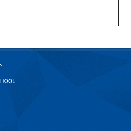
入
CHOOL