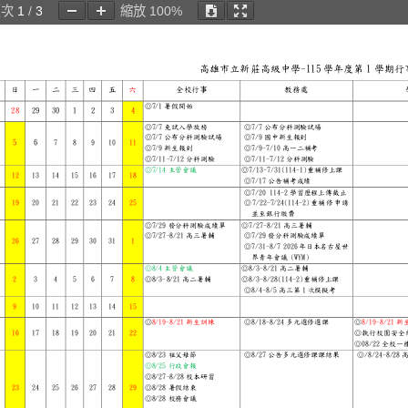
頁次
1
/
3
縮放
100%