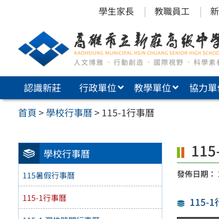
跳
學生家長
教職員工
新
至
主
要
內
認識新莊
行政單位
教學單位
協力單
容
區
首頁
>
學校行事曆
>
115-1行事曆
11
學校行事曆
發佈日期：
115暑假行事曆
115-1行事曆
115-