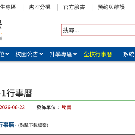
生專區
處室分機
官方臉書
預約與維護
位
校園公告
升學專區
全校行事曆
系統
5-1行事曆
2026-06-23
發佈單位：
秘書
1行事曆-
(點擊下載檔案)