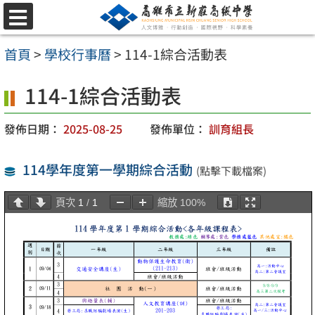
跳
選
至
單
首頁
>
學校行事曆
>
114-1綜合活動表
主
要
114-1綜合活動表
內
發佈日期：
2025-08-25
發佈單位：
訓育組長
容
區
114學年度第一學期綜合活動
(點擊下載檔案)
頁次
1
/
1
縮放
100%