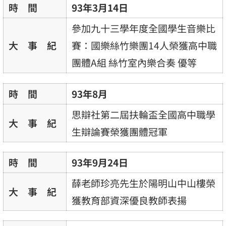
時 間
93年3月14日
參加九十三學年度全國學生音樂比
大 事 紀
賽：國樂絲竹樂團14人榮獲高中職
團體A組 絲竹室內樂合奏 優等
時 間
93年8月
思辯社第二屆扶輪盃全國高中職學
大 事 紀
生辯論賽榮獲團體冠軍
時 間
93年9月24日
薛老師珍亮先生於陽明山中山樓榮
大 事 紀
獲教育部資深優良教師表揚