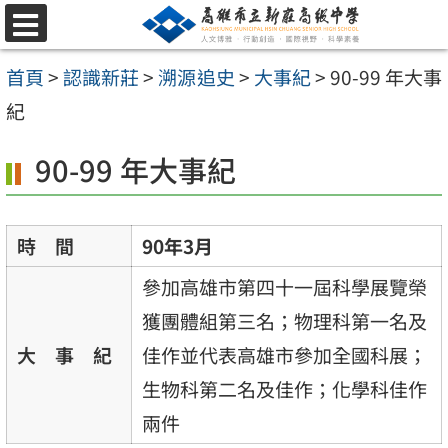
跳
選
至
單
首頁
>
認識新莊
>
溯源追史
>
大事紀
>
90-99 年大事
主
紀
要
內
90-99 年大事紀
容
區
時 間
90年3月
參加高雄市第四十一屆科學展覽榮
獲團體組第三名；物理科第一名及
大 事 紀
佳作並代表高雄市參加全國科展；
生物科第二名及佳作；化學科佳作
兩件