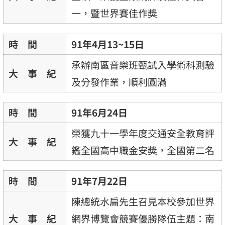
一，暨世界賽佳作獎
時 間
91年4月13~15日
承辦南區音樂班甄試入學術科測驗
大 事 紀
及分發作業，順利圓滿
時 間
91年6月24日
榮獲九十一學年度交通安全教育評
大 事 紀
鑑全國高中職金安獎，全國第二名
時 間
91年7月22日
陳總統水扁先生召見本校參加世界
大 事 紀
網界博覽會競賽優勝隊伍主題：南