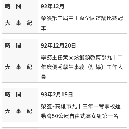
時 間
92年12月
榮獲第二屆中正盃全國辯論比賽冠
大 事 紀
軍
時 間
92年12月20日
學務主任黃文炫獲頒教育部九十二
大 事 紀
年度優秀學生事務（訓導）工作人
員
時 間
93年2月19日
榮獲~高雄市九十三年中等學校運
大 事 紀
動會50公尺自由式高女組第一名