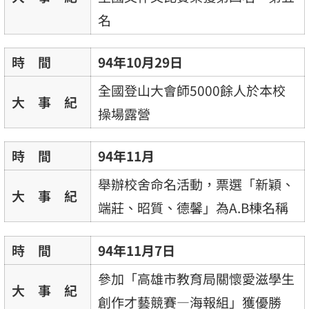
名
時 間
94年10月29日
全國登山大會師5000餘人於本校
大 事 紀
操場露營
時 間
94年11月
舉辦校舍命名活動，票選「新穎、
大 事 紀
端莊、昭質、德馨」為A.B棟名稱
時 間
94年11月7日
參加「高雄市教育局關懷愛滋學生
大 事 紀
創作才藝競賽—海報組」獲優勝