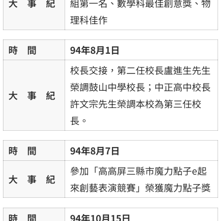
大 事 紀
組第一名、數學科最佳創意獎、物
理科佳作
時 間
94年8月1日
校長交接，第二任校長盧進生先生
榮調鼓山中學校長；中正高中校長
大 事 紀
許文宗先生榮調本校為第三任校
長。
時 間
94年8月7日
參加「高高屏三縣市魔力點子e起
大 事 紀
來創藝表演競賽」榮獲魔力點子獎
時 間
94年10月15日