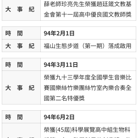
薛老師珍亮先生榮獲趙廷箴文教基
大 事 紀
金會第十一屆高中優良國文教師獎
時 間
94年2月1日
大 事 紀
福山生態步道（第一期）落成啟用
時 間
94年3月11日
榮獲九十三學年度全國學生音樂比
大 事 紀
賽國樂絲竹樂團絲竹室內樂合奏全
國第二名特優獎
時 間
94年6月2日
榮獲(45屆)科學展覽高中組生物科