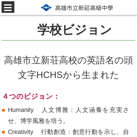
メ
高雄市立新莊高級中學
選
イ
單
ン
学校ビジョン
コ
ン
高雄市立新荘高校の英語名の頭
テ
ン
文字HCHSから生まれた
ツ
エ
４つのビジョン：
リ
Humanity
人文博雅：人文涵養を充実さ
ア
せ、博学風雅を培う。
に
Creativity
行動創造：創意行動を示し、自