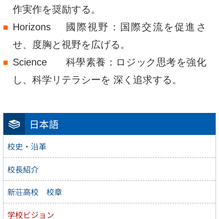
ス
作実作を奨励する。
キ
Horizons
國際視野：国際交流を促進さ
ッ
せ、度胸と視野を広げる。
プ.
Science
科學素養：ロジック思考を強化
し、科学リテラシーを 深く追求する。
日本語
校史・沿革
校長紹介
新荘高校 校章
学校ビジョン