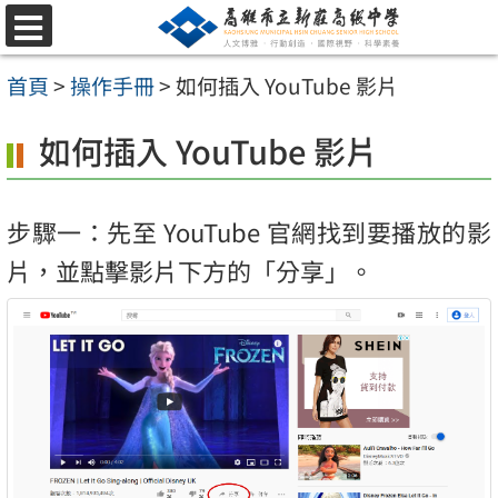
跳
選
至
單
首頁
>
操作手冊
>
如何插入 YouTube 影片
主
要
如何插入 YouTube 影片
內
容
步驟一：先至 YouTube 官網找到要播放的影
區
片，並點擊影片下方的「分享」。