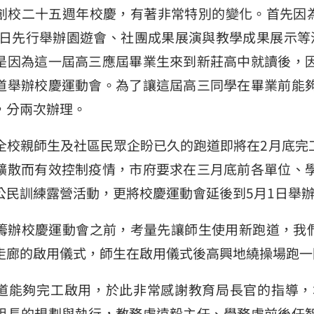
二十五週年校慶，有著非常特別的變化。首先因為操
30日先行舉辦園遊會、社團成果展演與教學成果展示等
是因為這一屆高三應屆畢業生來到新莊高中就讀後，
道舉辦校慶運動會。為了讓這屆高三同學在畢業前能
，分兩次辦理。
親師生及社區民眾企盼已久的跑道即將在2月底完工
擴散而有效控制疫情，市府要求在三月底前各單位、
公民訓練露營活動，更將校慶運動會延後到5月1日舉
校慶運動會之前，考量先讓師生使用新跑道，我們先
走廊的啟用儀式，師生在啟用儀式後高興地繞操場跑一
夠完工啟用，於此非常感謝教育局長官的指導，
組長的規劃與執行，教務處遠毅主任、學務處前後任