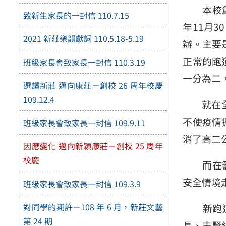
本校創校
致新生家長的一封信 110.7.15
年11月
2021 新莊樂韻獻詞 110.5.18-5.19
辦。主要
正常的跑
班級家長會致家長一封信 110.3.19
一分為二
選讀新莊 邁向康莊－創校 26 周年校慶
109.12.4
就在全校
不使疫情
班級家長會致家長一封信 109.9.11
消了高二
因應變化 邁向新穎康莊－創校 25 周年
校慶
而在籌辦
安全情境
班級家長會致家長一封信 109.3.9
對同學的期許－108 年 6 月，新莊文藝
新跑道能
第 24 期
長、志賢