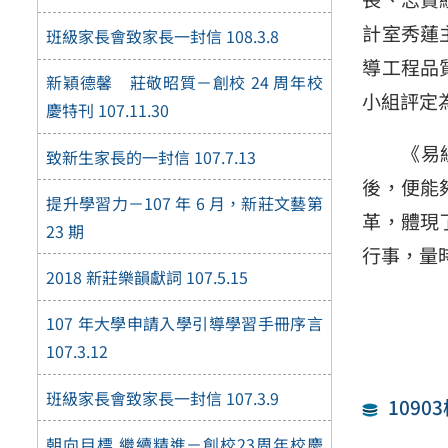
計室秀蓮
班級家長會致家長一封信 108.3.8
導工程品
新穎德馨 莊敬昭質－創校 24 周年校
小組評定
慶特刊 107.11.30
《易經》
致新生家長的一封信 107.7.13
後，便能
提升學習力－107 年 6 月，新莊文藝第
革，體現
23 期
行事，量
2018 新莊樂韻獻詞 107.5.15
107 年大學申請入學引導學習手冊序言
107.3.12
班級家長會致家長一封信 107.3.9
109
朝向目標 繼續精進－創校23周年校慶