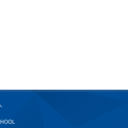
入
CHOOL