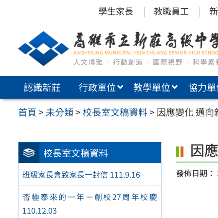
跳
學生家長
教職員工
新
至
主
要
內
認識新莊
行政單位
教學單位
協力單
容
區
首頁
>
未分類
>
校長室文稿資料
>
因應變化 邁向
因應
校長室文稿資料
發佈日期：
班級家長會致家長一封信 111.9.16
否極泰來的一年－創校27周年校慶
110.12.03