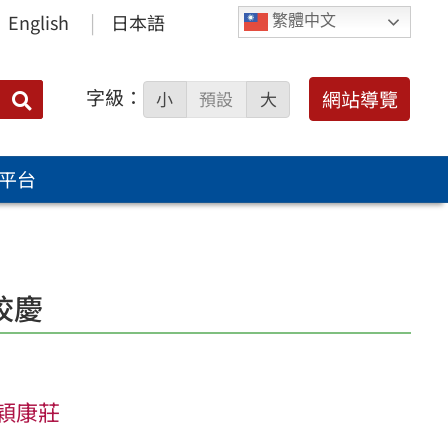
English
日本語
繁體中文
字級：
送出
網站導覽
小
預設
大
搜
尋：
平台
校慶
穎康莊