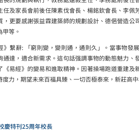
主任及家長會前後任陳素伐會長、楊銘欽會長、李佩
質，更要感謝張益霖建築師的規劃設計、德俋營造公
為甲等。
繫辭: 「窮則變，變則通，通則久」。當事物發展
夠通達，適合新需求。這句話强調事物的動態魅力、
了《易經》的變易和進取精神。因著操場跑道重建及
時度力，期望未來百福具臻、一切否極泰來，新莊高中
03校慶特刊25周年校長