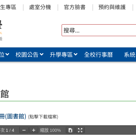
生專區
處室分機
官方臉書
預約與維護
位
校園公告
升學專區
全校行事曆
系統
書館
冊(圖書館)
(點擊下載檔案)
頁次
1
/
4
縮放
100%