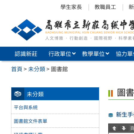
跳
學生家長
教職員工
新
至
主
要
內
認識新莊
行政單位
教學單位
協力單
容
區
首頁
>
未分類
>
圖書館
圖
未分類
平台與系統
新生手
圖書館文件表單