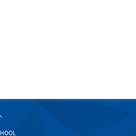
入
CHOOL