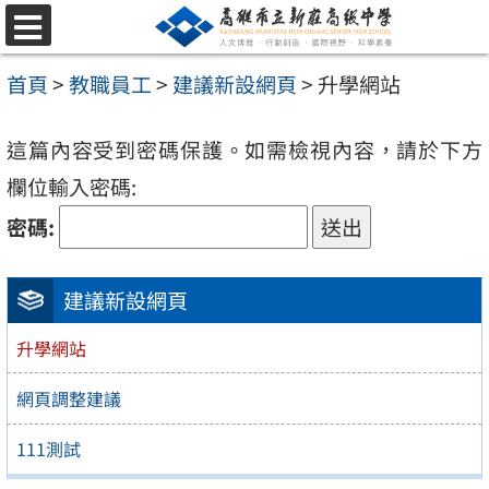
跳
選
至
單
首頁
>
教職員工
>
建議新設網頁
>
升學網站
主
要
這篇內容受到密碼保護。如需檢視內容，請於下方
內
欄位輸入密碼:
容
密碼:
區
建議新設網頁
升學網站
網頁調整建議
111測試