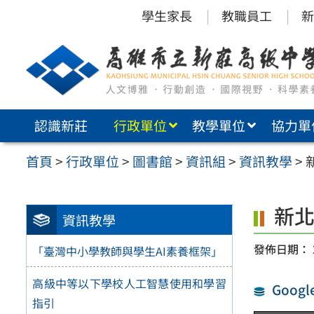
跳
學生家長
教職員工
新
至
主
要
內
認識新莊
行政單位
教學單位
協力單
容
區
首頁
>
行政單位
>
圖書館
>
資訊組
>
資訊教學
>
新北市
資訊教學
發佈日期：
「臺灣中小學教師與學生AI素養框架」
高級中等以下學校人工智慧使用和學習
Googl
指引