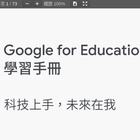
頁次
1
/
73
縮放
100%