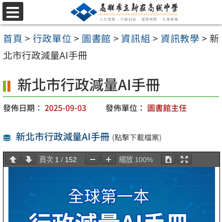
跳
選
至
單
首頁
>
行政單位
>
圖書館
>
資訊組
>
資訊教學
>
新
主
北市行政減量AI手冊
要
內
新北市行政減量AI手冊
容
發佈日期：
2025-09-03
發佈單位：
圖書館主任
區
新北市行政減量AI手冊
(點擊下載檔案)
頁次
1
/
152
縮放
100%