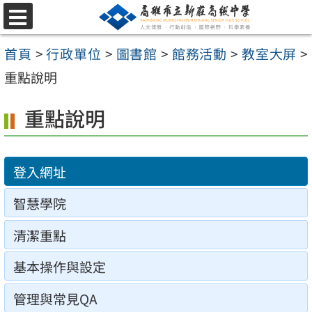
跳
選
至
單
首頁
>
行政單位
>
圖書館
>
館務活動
>
教室大屏
>
主
重點說明
要
內
重點說明
容
區
登入網址
智慧學院
清潔重點
基本操作與設定
管理與常見QA