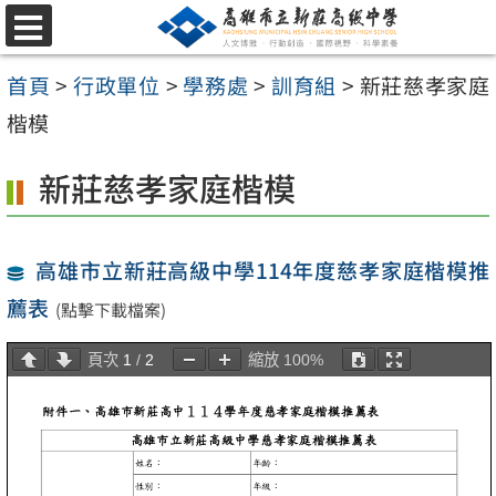
跳
選
至
單
首頁
>
行政單位
>
學務處
>
訓育組
>
新莊慈孝家庭
主
楷模
要
內
新莊慈孝家庭楷模
容
區
高雄市立新莊高級中學114年度慈孝家庭楷模推
薦表
(點擊下載檔案)
頁次
1
/
2
縮放
100%