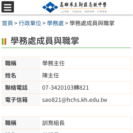
跳
選
至
單
首頁
>
行政單位
>
學務處
>
學務處成員與職掌
主
要
學務處成員與職掌
內
容
職稱
學務主任
區
姓名
陳主任
聯絡電話
07-3420103轉821
電子信箱
sao821@hchs.kh.edu.tw
職稱
訓育組長