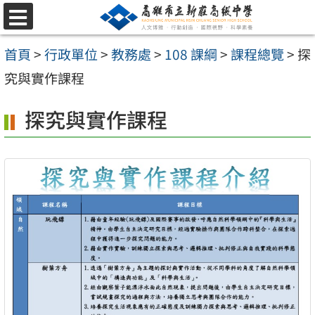
跳
選
至
單
首頁
>
行政單位
>
教務處
>
108 課綱
>
課程總覽
>
探
主
究與實作課程
要
內
探究與實作課程
容
區