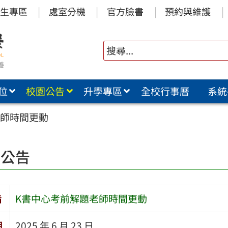
生專區
處室分機
官方臉書
預約與維護
位
校園公告
升學專區
全校行事曆
系統
老師時間更動
園公告
旨
K書中心考前解題老師時間更動
期
2025 年 6 月 23 日