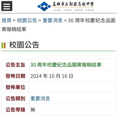
跳
選
至
單
首頁
>
校園公告
>
重要消息
>
30 周年校慶紀念品圖
主
案徵稿結果
要
內
校園公告
容
區
公告主旨
30 周年校慶紀念品圖案徵稿結果
發佈日期
2024 年 10 月 16 日
發佈單位
公告類別
重要消息
公告等級
無