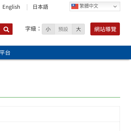
English
日本語
繁體中文
字級：
送出
網站導覽
小
預設
大
搜
尋：
平台