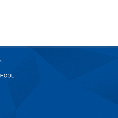
入
CHOOL