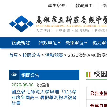
跳
學生家長
教職員工
新
至
主
要
內
認識新莊
行政單位
教學單位
協力單
容
區
首頁
>
校園公告
>
活動競賽
>
2026澳洲AMC數
校
相關公告
2026-08-06
設備組
國立彰化師範大學辦理「115學
公告主
年度全國高三 暑假學測物理複習
計畫」
發佈日