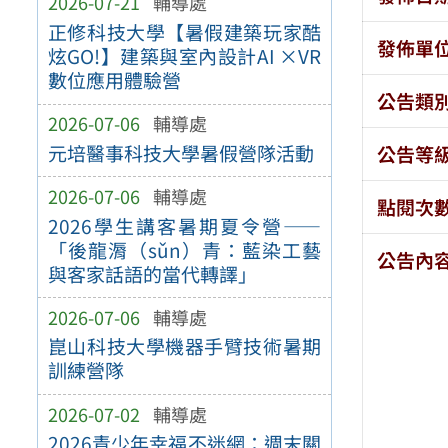
2026-07-21
輔導處
正修科技大學【暑假建築玩家酷
發佈單
炫GO!】建築與室內設計AI ×VR
數位應用體驗營
公告類
2026-07-06
輔導處
元培醫事科技大學暑假營隊活動
公告等
2026-07-06
輔導處
點閱次
2026學生講客暑期夏令營——
「後龍漘（sǔn）青：藍染工藝
公告內
與客家話語的當代轉譯」
2026-07-06
輔導處
崑山科技大學機器手臂技術暑期
訓練營隊
2026-07-02
輔導處
2026青少年幸福不迷網：週末關