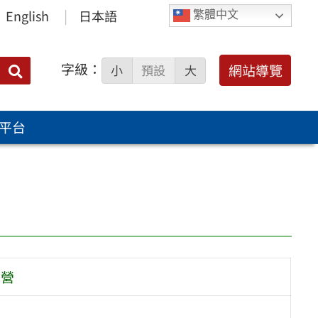
English
日本語
繁體中文
字級：
送出
網站導覽
小
預設
大
搜
尋：
平台
索營