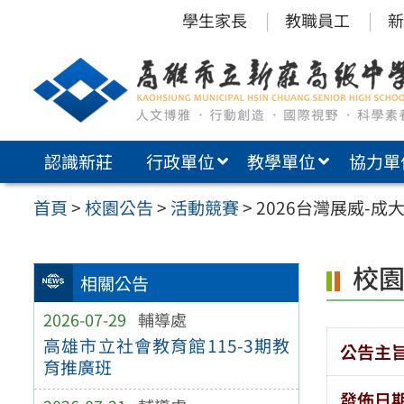
跳
學生家長
教職員工
新
至
主
要
內
認識新莊
行政單位
教學單位
協力單
容
區
首頁
>
校園公告
>
活動競賽
>
2026台灣展威-
校
相關公告
2026-07-29
輔導處
高雄市立社會教育館115-3期教
公告主
育推廣班
發佈日