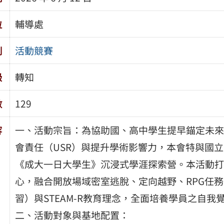
位
輔導處
別
活動競賽
級
轉知
數
129
容
一、活動宗旨：為協助國、高中學生提早錨定未來
會責任（USR）與提升學術影響力，本會特與國
《成大一日大學生》沉浸式學涯探索營。本活動打
心，融合開放場域密室逃脫、定向越野、RPG任務
習）與STEAM-R教育理念，全面培養學員之自
二、活動對象與基地配置：