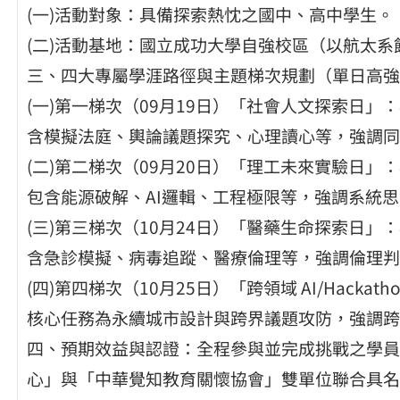
(一)活動對象：具備探索熱忱之國中、高中學生。
(二)活動基地：國立成功大學自強校區（以航太
三、四大專屬學涯路徑與主題梯次規劃（單日高強度活
(一)第一梯次（09月19日）「社會人文探索日
含模擬法庭、輿論議題探究、心理讀心等，強調同
(二)第二梯次（09月20日）「理工未來實驗日」
包含能源破解、AI邏輯、工程極限等，強調系統
(三)第三梯次（10月24日）「醫藥生命探索日
含急診模擬、病毒追蹤、醫療倫理等，強調倫理判
(四)第四梯次（10月25日）「跨領域 AI/Hac
核心任務為永續城市設計與跨界議題攻防，強調跨
四、預期效益與認證：全程參與並完成挑戰之學員
心」與「中華覺知教育關懷協會」雙單位聯合具名