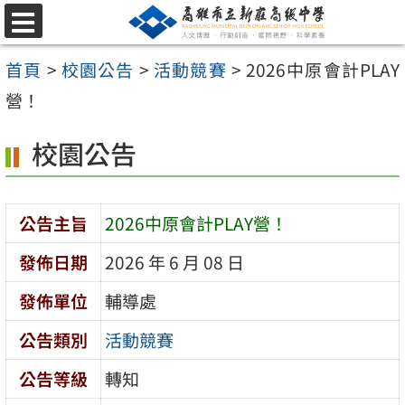
跳
選
至
單
首頁
>
校園公告
>
活動競賽
>
2026中原會計PLAY
主
營！
要
內
校園公告
容
區
公告主旨
2026中原會計PLAY營！
發佈日期
2026 年 6 月 08 日
發佈單位
輔導處
公告類別
活動競賽
公告等級
轉知