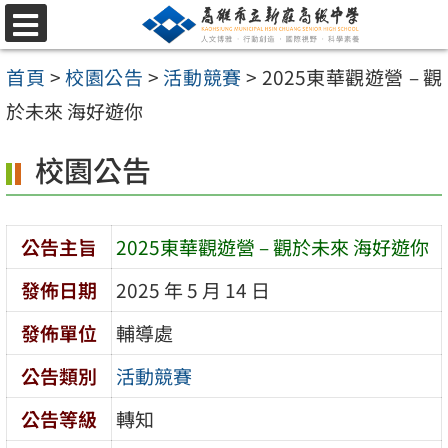
跳
選
至
單
首頁
>
校園公告
>
活動競賽
>
2025東華觀遊營 – 觀
主
於未來 海好遊你
要
內
校園公告
容
區
公告主旨
2025東華觀遊營 – 觀於未來 海好遊你
發佈日期
2025 年 5 月 14 日
發佈單位
輔導處
公告類別
活動競賽
公告等級
轉知