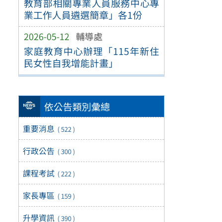
教育部相關專業人員服務中心專
業工作人員遴選簡章」各1份
2026-05-12
輔導處
家庭教育中心辦理「115年新住
民女性自我增能計畫」
依公告類別彙總
重要消息
( 522 )
行政公告
( 300 )
課程考試
( 222 )
家長專區
( 159 )
升學資訊
( 390 )