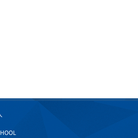
入
CHOOL