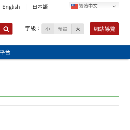
English
日本語
繁體中文
字級：
送出
網站導覽
小
預設
大
搜
尋：
平台