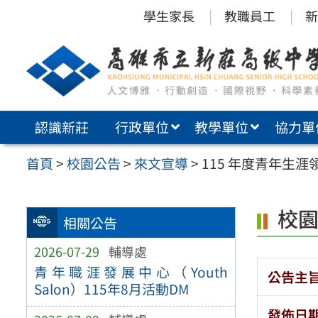
跳
學生家長
教職員工
新
至
主
要
內
認識新莊
行政單位
教學單位
協力單
容
區
首頁
>
校園公告
>
來文宣導
>
115 年度青年生
校
相關公告
2026-07-29
輔導處
青年職涯發展中心（Youth
公告主
Salon）115年8月活動DM
發佈日