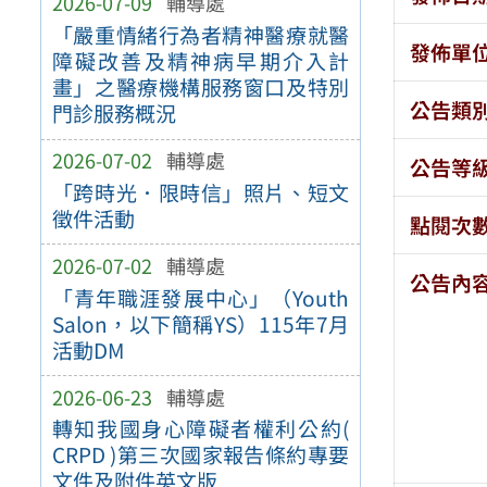
2026-07-09
輔導處
「嚴重情緒行為者精神醫療就醫
發佈單
障礙改善及精神病早期介入計
畫」之醫療機構服務窗口及特別
公告類
門診服務概況
2026-07-02
輔導處
公告等
「跨時光．限時信」照片、短文
徵件活動
點閱次
2026-07-02
輔導處
公告內
「青年職涯發展中心」（Youth
Salon，以下簡稱YS）115年7月
活動DM
2026-06-23
輔導處
轉知我國身心障礙者權利公約(
CRPD )第三次國家報告條約專要
文件及附件英文版