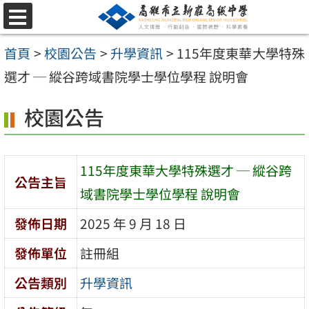
跳
選
至
單
首頁
>
校園公告
>
升學資訊
>
115年度東華大學特殊
主
選才 ─ 縱谷跨域書院學士學位學程 說明會
要
內
校園公告
容
區
115年度東華大學特殊選才 ─ 縱谷跨
公告主旨
域書院學士學位學程 說明會
發佈日期
2025 年 9 月 18 日
發佈單位
註冊組
公告類別
升學資訊