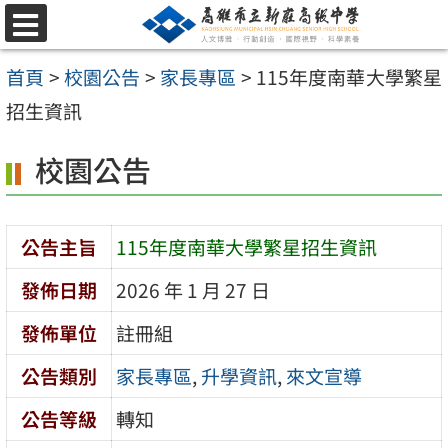
跳
選
至
單
首頁
>
校園公告
>
家長專區
>
115年度南華大學繁星
主
招生資訊
要
內
校園公告
容
區
公告主旨
115年度南華大學繁星招生資訊
發佈日期
2026 年 1 月 27 日
發佈單位
註冊組
公告類別
家長專區
,
升學資訊
,
來文宣導
公告等級
轉知