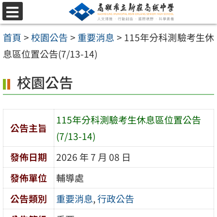
跳
選
至
單
首頁
>
校園公告
>
重要消息
>
115年分科測驗考生休
主
息區位置公告(7/13-14)
要
內
校園公告
容
區
115年分科測驗考生休息區位置公告
公告主旨
(7/13-14)
發佈日期
2026 年 7 月 08 日
發佈單位
輔導處
公告類別
重要消息
,
行政公告