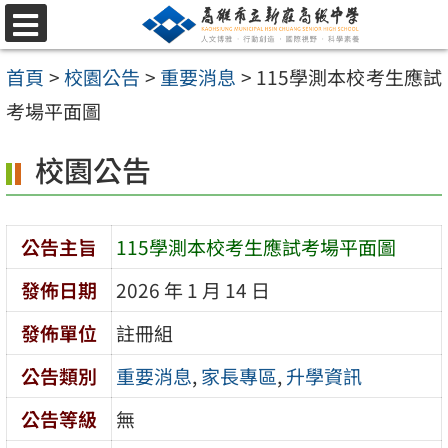
跳
選
至
單
首頁
>
校園公告
>
重要消息
>
115學測本校考生應試
主
考場平面圖
要
內
校園公告
容
區
公告主旨
115學測本校考生應試考場平面圖
發佈日期
2026 年 1 月 14 日
發佈單位
註冊組
公告類別
重要消息
,
家長專區
,
升學資訊
公告等級
無