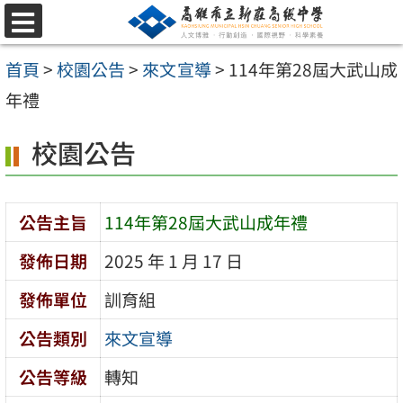
跳
選
至
單
首頁
>
校園公告
>
來文宣導
>
114年第28屆大武山成
主
年禮
要
內
校園公告
容
區
公告主旨
114年第28屆大武山成年禮
發佈日期
2025 年 1 月 17 日
發佈單位
訓育組
公告類別
來文宣導
公告等級
轉知