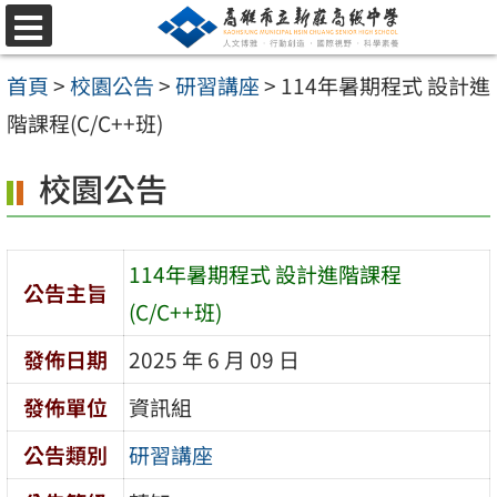
跳
選
至
單
首頁
>
校園公告
>
研習講座
>
114年暑期程式 設計進
主
階課程(C/C++班)
要
內
校園公告
容
區
114年暑期程式 設計進階課程
公告主旨
(C/C++班)
發佈日期
2025 年 6 月 09 日
發佈單位
資訊組
公告類別
研習講座