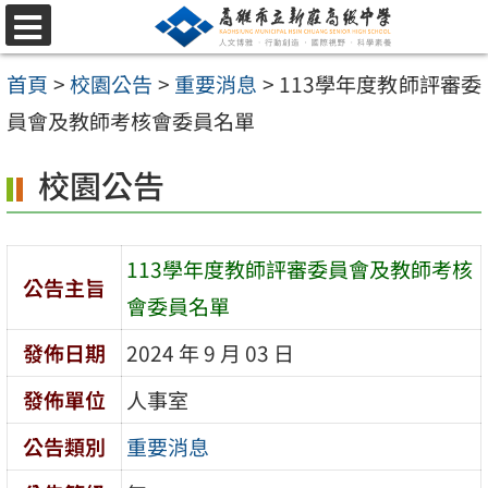
跳
選
至
單
首頁
>
校園公告
>
重要消息
>
113學年度教師評審委
主
員會及教師考核會委員名單
要
內
校園公告
容
區
113學年度教師評審委員會及教師考核
公告主旨
會委員名單
發佈日期
2024 年 9 月 03 日
發佈單位
人事室
公告類別
重要消息