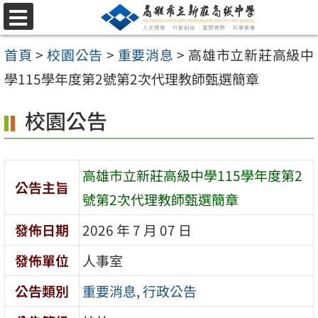
跳
選
至
單
首頁
>
校園公告
>
重要消息
>
高雄市立新莊高級中
主
學115學年度第2號第2次代理教師甄選簡章
要
內
校園公告
容
區
高雄市立新莊高級中學115學年度第2
公告主旨
號第2次代理教師甄選簡章
發佈日期
2026 年 7 月 07 日
發佈單位
人事室
公告類別
重要消息
,
行政公告